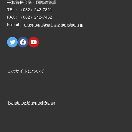
E-mail：
mayorcon@pcf.city.hiroshima.jp
このサイトについて
Tweets by Mayors4Peace