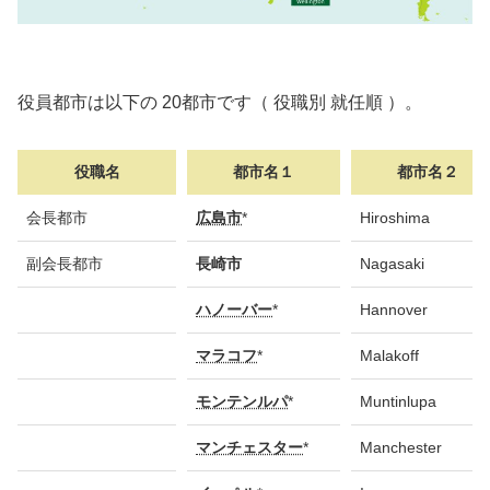
役員都市は以下の 20都市です（ 役職別 就任順 ）。
役職名
都市名１
都市名２
役職名
都市名１
都市名２
会長都市
広島市
*
Hiroshima
副会長都市
長崎市
Nagasaki
ハノーバー
*
Hannover
マラコフ
*
Malakoff
モンテンルパ
*
Muntinlupa
マンチェスター
*
Manchester