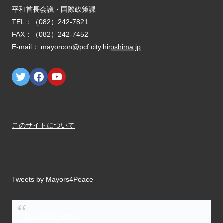
E-mail：
mayorcon@pcf.city.hiroshima.jp
このサイトについて
Tweets by Mayors4Peace
Mayors for Peace