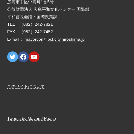
E-mail：
mayorcon@pcf.city.hiroshima.jp
このサイトについて
Tweets by Mayors4Peace