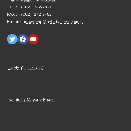
E-mail：
mayorcon@pcf.city.hiroshima.jp
このサイトについて
Tweets by Mayors4Peace