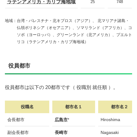
ラテンアメリカ・カリブ海地域
25
748
地域：台湾・パレスチナ・北キプロス（アジア）、 北マリアナ諸島・
仏領ポリネシア（オセアニア）、ソマリランド（アフリカ）、コ
ソボ（ヨーロッパ）、グリーンランド（北アメリカ）、プエルト
リコ（ラテンアメリカ・カリブ海地域）
役員都市
役員都市は以下の 20都市です（ 役職別 就任順 ）。
役職名
都市名１
都市名２
役職名
都市名１
都市名２
会長都市
広島市
*
Hiroshima
副会長都市
長崎市
Nagasaki