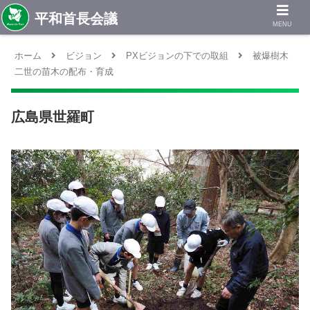
MENU
ホーム
ビジョン
PXビジョンの下での取組
被爆樹木
二世の苗木の配布・育成
広島県世羅町