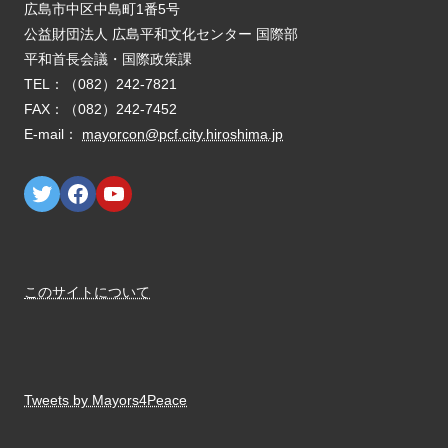
E-mail：
mayorcon@pcf.city.hiroshima.jp
このサイトについて
Tweets by Mayors4Peace