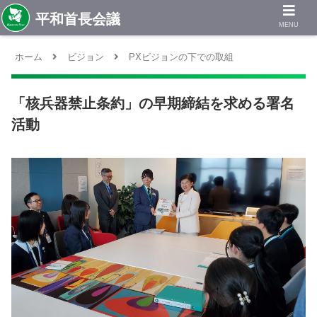
MENU
ホーム
ビジョン
PXビジョンの下での取組
「核兵器禁止条約」の早期締結を求める署名
活動