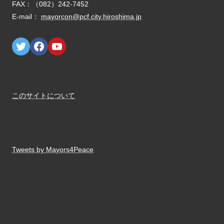
E-mail：
mayorcon@pcf.city.hiroshima.jp
このサイトについて
Tweets by Mayors4Peace