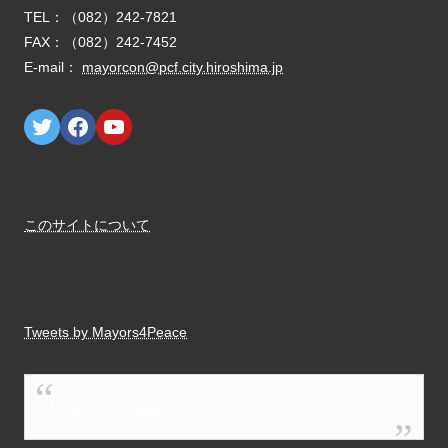
E-mail：
mayorcon@pcf.city.hiroshima.jp
このサイトについて
Tweets by Mayors4Peace
Mayors for Peace