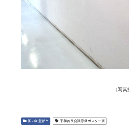
［写真
国内加盟都市
平和首長会議原爆ポスター展