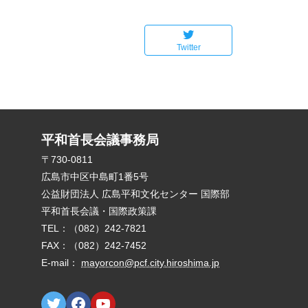
Twitter
平和首長会議事務局
E-mail：
mayorcon@pcf.city.hiroshima.jp