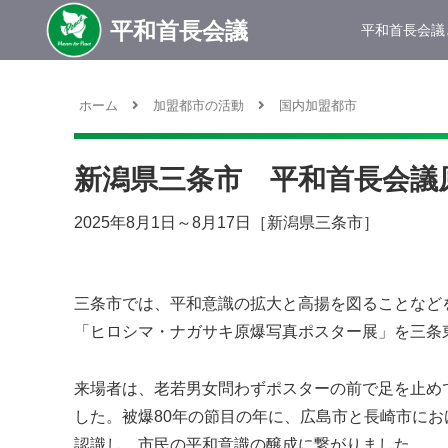
平和首長会議
ホーム
加盟都市の活動
国内加盟都市
新潟県三条市 平和首長会議
2025年8月1日～8月17日［新潟県三条市］
三条市では、平和意識の拡大と高揚を図ることなどを目
「ヒロシマ・ナガサキ原爆写真ポスター展」を三条
来場者は、老若男女問わずポスターの前で足を止め
した。被爆80年の節目の年に、広島市と長崎市に
認識し、市民の平和意識の醸成に繋がりました。