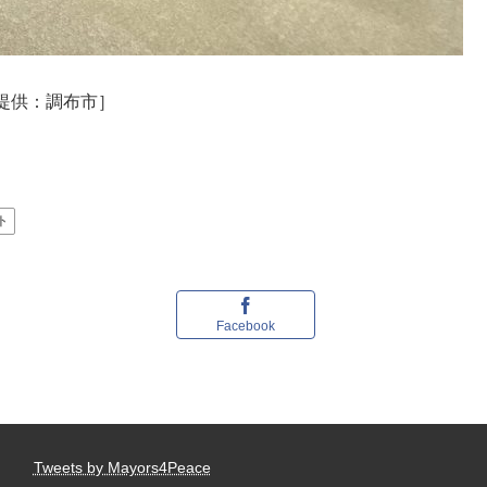
提供：調布市］
ト
Facebook
Tweets by Mayors4Peace