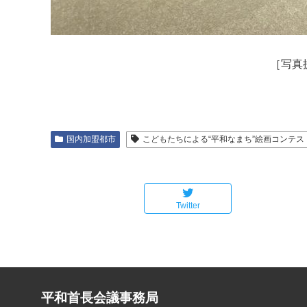
［写真
国内加盟都市
こどもたちによる“平和なまち”絵画コンテス
Twitter
平和首長会議事務局