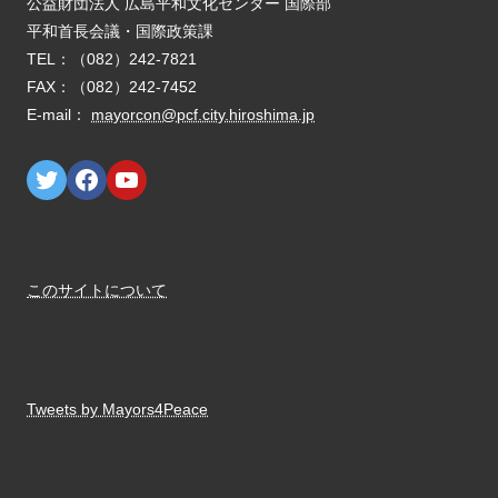
E-mail：
mayorcon@pcf.city.hiroshima.jp
このサイトについて
Tweets by Mayors4Peace