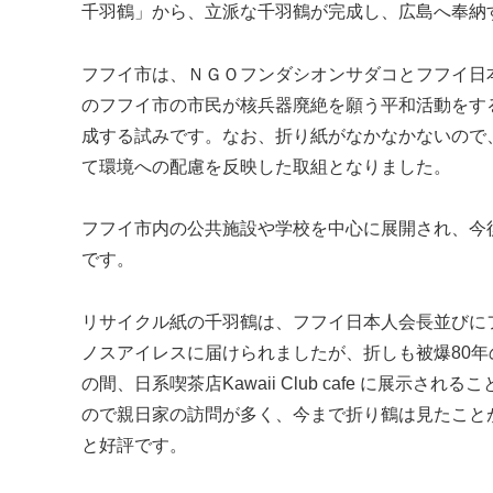
千羽鶴」から、立派な千羽鶴が完成し、広島へ奉納
フフイ市は、ＮＧＯフンダシオンサダコとフフイ日
のフフイ市の市民が核兵器廃絶を願う平和活動をす
成する試みです。なお、折り紙がなかなかないので、使
て環境への配慮を反映した取組となりました。
フフイ市内の公共施設や学校を中心に展開され、今
です。
リサイクル紙の千羽鶴は、フフイ日本人会長並びに
ノスアイレスに届けられましたが、折しも被爆80
の間、日系喫茶店Kawaii Club cafe に展
ので親日家の訪問が多く、今まで折り鶴は見たこと
と好評です。