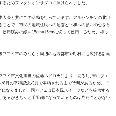
するためフンダシオンサダコに届けられました。
本人会と共にこの活動を行っています。アルゼンチンの北部
ることで、市民の地域住民への配慮と平和への願いの心を育
用済みの紙を15cm×15cmに切って使用するため、却っ
後フフイ市のみならず周辺の地方都市や町村にも広げる計画
フフイ市文化担当の佐藤ペドロ氏により、去る1月末にブエ
年の8月の平和記念式典で奉納されるまで時間があるため、そ
示されることになりました。同カフェは日本風スイーツなどを提供する
があるがきちんと千羽鶴になっているものは見たことがない