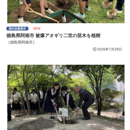
NEW
国内加盟都市
徳島県阿南市 被爆アオギリ二世の苗木を植樹
［徳島県阿南市］
2026年7月29日