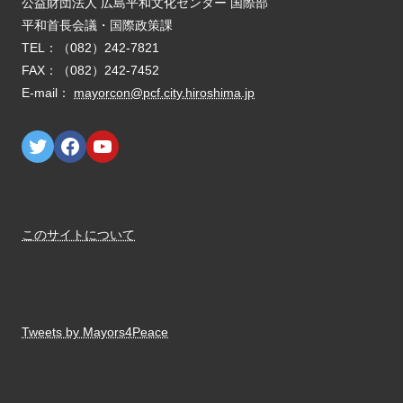
E-mail：
mayorcon@pcf.city.hiroshima.jp
このサイトについて
Tweets by Mayors4Peace