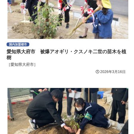
国内加盟都市
愛知県大府市 被爆アオギリ・クスノキ二世の苗木を植
樹
［愛知県大府市］
2026年3月16日