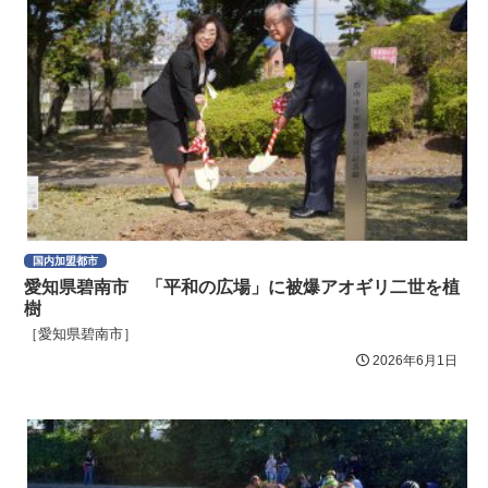
国内加盟都市
愛知県碧南市 「平和の広場」に被爆アオギリ二世を植
樹
［愛知県碧南市］
2026年6月1日