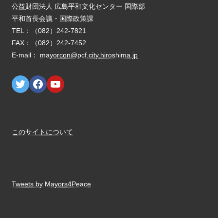
E-mail：
mayorcon@pcf.city.hiroshima.jp
このサイトについて
Tweets by Mayors4Peace