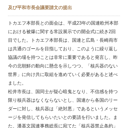
及び平和市長会議要請文の提出
トカエフ本部長との面会は、平成23年の国連欧州本部
における被爆に関する常設展示での開会式に続き2回
目でした。トカエフ本部長は、国連と広島・長崎両市
は共通のゴールを目指しており、このように繰り返し
協議の場を持つことは非常に重要であると発言し、昨
今の北朝鮮の動向に懸念を示しつつ、「核兵器のない
世界」に向け共に取組を進めていく必要があると述べ
ました。
松井市長は、国同士が疑心暗鬼となり、不信感を持つ
限り核兵器はなくならないとし、国連から各国のリー
ダーに対し、核兵器は「絶対悪」であるというメッセ
ージを発信してもらいたいとの要請を行いました。ま
た、潘基文国連事務総長に宛てた「核兵器禁止条約」