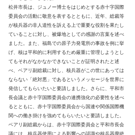
松井市長は、ジュノー博士をはじめとする赤十字国際
委員会の活動に敬意を表するとともに、近年、総裁等
が核兵器の非人道性を訴える上で重要な役割を果たし
ていることに対し、被爆地としての感謝の言葉を述べ
ました。また、福島での原子力発電所の事故を例に挙
げ、核は平和的に利用するため厳重に管理しようとし
てもそれがなかなかできないことが証明されたと述
べ、ベアリ副総裁に対し、核兵器がこの世にあっては
ならない「絶対悪」であるというメッセージを世界に
発信してもらいたいと要請しました。さらに、平和市
長会議と赤十字国際委員会の連携強化の必要性を述べ
るとともに、赤十字国際委員会から国連や関係国際機
関への働き掛けを強めてもらいたいと要請しました。
ベアリ副総裁からは、赤十字国際委員会と平和市長会
議には、核兵器使用による影響への認識や核兵器廃絶