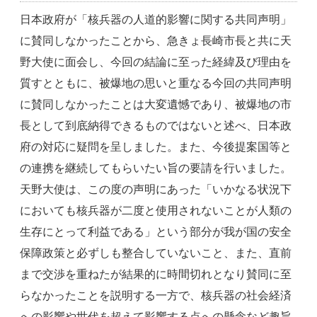
日本政府が「核兵器の人道的影響に関する共同声明」
に賛同しなかったことから、急きょ長崎市長と共に天
野大使に面会し、今回の結論に至った経緯及び理由を
質すとともに、被爆地の思いと重なる今回の共同声明
に賛同しなかったことは大変遺憾であり、被爆地の市
長として到底納得できるものではないと述べ、日本政
府の対応に疑問を呈しました。また、今後提案国等と
の連携を継続してもらいたい旨の要請を行いました。
天野大使は、この度の声明にあった「いかなる状況下
においても核兵器が二度と使用されないことが人類の
生存にとって利益である」という部分が我が国の安全
保障政策と必ずしも整合していないこと、また、直前
まで交渉を重ねたが結果的に時間切れとなり賛同に至
らなかったことを説明する一方で、核兵器の社会経済
への影響や世代を超えて影響する点への懸念など趣旨