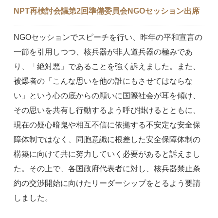
NPT再検討会議第2回準備委員会NGOセッション出席
NGOセッションでスピーチを行い、昨年の平和宣言の
一節を引用しつつ、核兵器が非人道兵器の極みであ
り、「絶対悪」であることを強く訴えました。また、
被爆者の「こんな思いを他の誰にもさせてはならな
い」という心の底からの願いに国際社会が耳を傾け、
その思いを共有し行動するよう呼び掛けるとともに、
現在の疑心暗鬼や相互不信に依拠する不安定な安全保
障体制ではなく、同胞意識に根差した安全保障体制の
構築に向けて共に努力していく必要があると訴えまし
た。その上で、各国政府代表者に対し、核兵器禁止条
約の交渉開始に向けたリーダーシップをとるよう要請
しました。