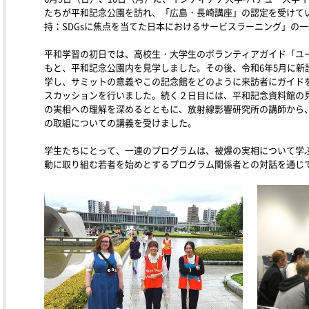
たちが平和記念公園を訪れ、「広島・長崎講座」の認定を受けて
持：SDGsに焦点を当てた日本におけるサービスラーニング」の
平和学習の初日では、高校生・大学生のボランティアガイド「ユ
もと、平和記念公園内を見学しました。その後、令和6年5月に新
学し、サミットの意義やこの記念館をどのように来訪者にガイド
スカッションを行いました。続く２日目には、平和記念資料館の
の実相への理解を深めるとともに、放射線影響研究所の講師から
の取組についての講義を受けました。
学生たちにとって、一連のプログラムは、被爆の実相について学
動に取り組む若者を始めとするプログラム関係者との対話を通じ