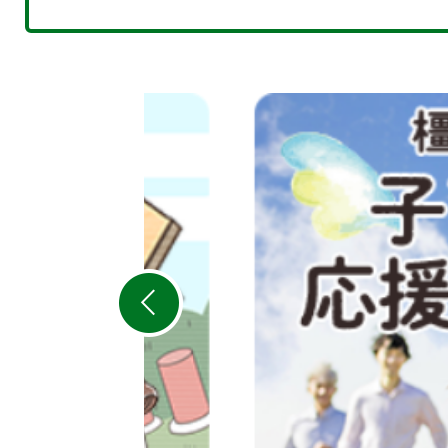
2
枚
目
の
ス
ラ
イ
ド