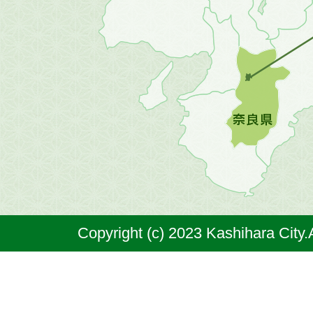
方
の
地
図。
橿
原
市
は
奈
Copyright (c) 2023 Kashihara City.
良
県
の
北